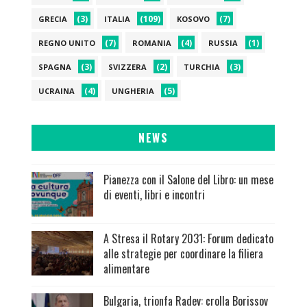
(3)
(109)
(7)
GRECIA
ITALIA
KOSOVO
(7)
(4)
(1)
REGNO UNITO
ROMANIA
RUSSIA
(3)
(2)
(3)
SPAGNA
SVIZZERA
TURCHIA
(4)
(5)
UCRAINA
UNGHERIA
NEWS
Pianezza con il Salone del Libro: un mese
di eventi, libri e incontri
A Stresa il Rotary 2031: Forum dedicato
alle strategie per coordinare la filiera
alimentare
Bulgaria, trionfa Radev: crolla Borissov