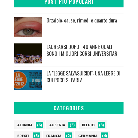
POST PIÙ POPOLARI
Orzaiolo: cause, rimedi e quanto dura
LAUREARSI DOPO I 40 ANNI: QUALI
SONO I MIGLIORI CORSI UNIVERSITARI
LA "LEGGE SALVASUICIDI": UNA LEGGE DI
CUI POCO SI PARLA
CATEGORIES
(6)
(3)
(3)
ALBANIA
AUSTRIA
BELGIO
(5)
(2)
(4)
BREXIT
FRANCIA
GERMANIA