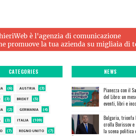
CATEGORIES
NEWS
(6)
(3)
IA
AUSTRIA
Pianezza con il S
del Libro: un mes
(3)
(5)
O
BREXIT
eventi, libri e inc
(2)
(4)
IA
GERMANIA
Bulgaria, trionfa
(3)
(109)
A
ITALIA
crolla Borissov e
la scena politica 
(7)
(7)
O
REGNO UNITO