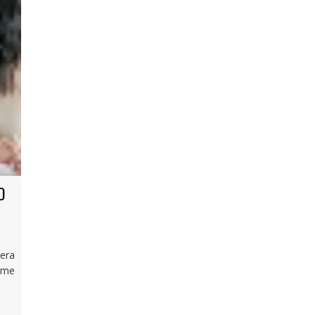
O
pera
ome