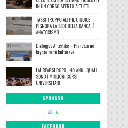
IN UN CORSO APERTO A TUTTI
TASSI TROPPO ALTI: IL GIUDICE
PIGNORA LA SEDE DELLA BANCA. È
ANATOCISMO
Dialogjet Artistike – Pianezza në
kryqëzim të kulturave
LAUREARSI DOPO I 40 ANNI: QUALI
SONO I MIGLIORI CORSI
UNIVERSITARI
SPONSOR
FACEBOOK