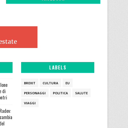
LABELS
BREXIT
CULTURA
EU
alone
e di
PERSONAGGI
POLITICA
SALUTE
ontri
VIAGGI
 Radev:
 cambia
del