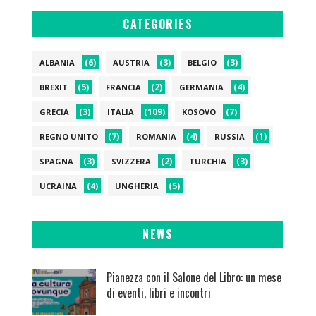
CATEGORIES
(6)
(3)
(3)
ALBANIA
AUSTRIA
BELGIO
(5)
(2)
(4)
BREXIT
FRANCIA
GERMANIA
(3)
(109)
(7)
GRECIA
ITALIA
KOSOVO
(7)
(4)
(1)
REGNO UNITO
ROMANIA
RUSSIA
(3)
(2)
(3)
SPAGNA
SVIZZERA
TURCHIA
(4)
(5)
UCRAINA
UNGHERIA
NEWS
Pianezza con il Salone del Libro: un mese
di eventi, libri e incontri