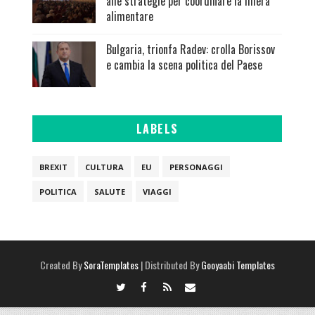
alle strategie per coordinare la filiera
alimentare
Bulgaria, trionfa Radev: crolla Borissov
e cambia la scena politica del Paese
LABELS
BREXIT
CULTURA
EU
PERSONAGGI
POLITICA
SALUTE
VIAGGI
Created By
SoraTemplates
| Distributed By
Gooyaabi Templates