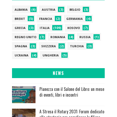
(6)
(3)
(3)
ALBANIA
AUSTRIA
BELGIO
(5)
(2)
(4)
BREXIT
FRANCIA
GERMANIA
(3)
(109)
(7)
GRECIA
ITALIA
KOSOVO
(7)
(4)
(1)
REGNO UNITO
ROMANIA
RUSSIA
(3)
(2)
(3)
SPAGNA
SVIZZERA
TURCHIA
(4)
(5)
UCRAINA
UNGHERIA
NEWS
Pianezza con il Salone del Libro: un mese
di eventi, libri e incontri
A Stresa il Rotary 2031: Forum dedicato