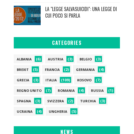
LA "LEGGE SALVASUICIDI": UNA LEGGE DI
CUI POCO SI PARLA
CATEGORIES
(6)
(3)
(3)
ALBANIA
AUSTRIA
BELGIO
(5)
(2)
(4)
BREXIT
FRANCIA
GERMANIA
(3)
(109)
(7)
GRECIA
ITALIA
KOSOVO
(7)
(4)
(1)
REGNO UNITO
ROMANIA
RUSSIA
(3)
(2)
(3)
SPAGNA
SVIZZERA
TURCHIA
(4)
(5)
UCRAINA
UNGHERIA
NEWS