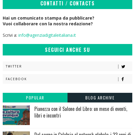
CONTATTI / CONTACTS
Hai un comunicato stampa da pubblicare?
Vuoi collaborare con la nostra redazione?
Scrivi a:
info@agenziadigitaleitaliana.it
SEGUICI ANCHE SU
TWITTER
FACEBOOK
POPULAR
BLOG ARCHIVE
Pianezza con il Salone del Libro: un mese di eventi,
libri e incontri
Dal sogno in Calabria al network globale: i 33 anni di