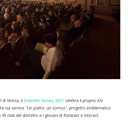
di Stresa, il
Distretto Rotary 2031
celebra il proprio XIV
te sul service "Un piatto, un sorriso", progetto emblematico
45 club del distretto e i giovani di Rotaract e Interact.