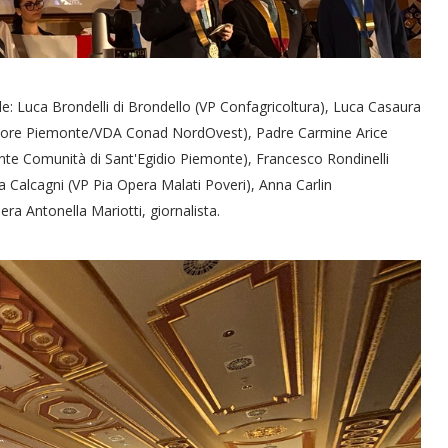
nale: Luca Brondelli di Brondello (VP Confagricoltura), Luca Casaura
ettore Piemonte/VDA Conad NordOvest), Padre Carmine Arice
ente Comunità di Sant'Egidio Piemonte), Francesco Rondinelli
Calcagni (VP Pia Opera Malati Poveri), Anna Carlin
dera Antonella Mariotti, giornalista.