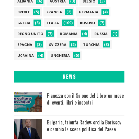
(6)
(3)
(3)
ALBANIA
AUSTRIA
BELGIO
(5)
(2)
(4)
BREXIT
FRANCIA
GERMANIA
(3)
(109)
(7)
GRECIA
ITALIA
KOSOVO
(7)
(4)
(1)
REGNO UNITO
ROMANIA
RUSSIA
(3)
(2)
(3)
SPAGNA
SVIZZERA
TURCHIA
(4)
(5)
UCRAINA
UNGHERIA
NEWS
Pianezza con il Salone del Libro: un mese
di eventi, libri e incontri
Bulgaria, trionfa Radev: crolla Borissov
e cambia la scena politica del Paese