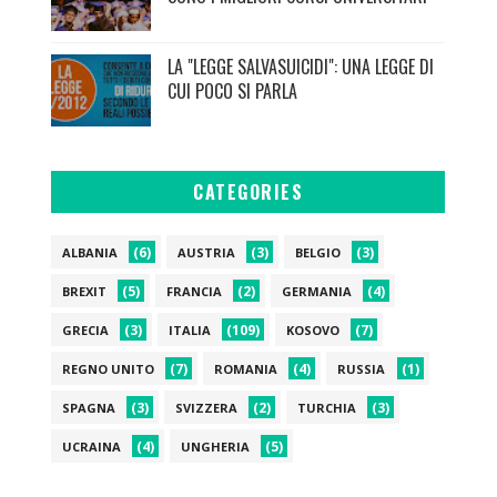
LA "LEGGE SALVASUICIDI": UNA LEGGE DI
CUI POCO SI PARLA
CATEGORIES
(6)
(3)
(3)
ALBANIA
AUSTRIA
BELGIO
(5)
(2)
(4)
BREXIT
FRANCIA
GERMANIA
(3)
(109)
(7)
GRECIA
ITALIA
KOSOVO
(7)
(4)
(1)
REGNO UNITO
ROMANIA
RUSSIA
(3)
(2)
(3)
SPAGNA
SVIZZERA
TURCHIA
(4)
(5)
UCRAINA
UNGHERIA