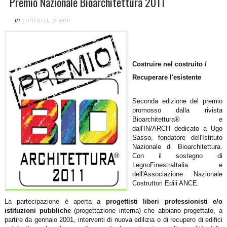
Premio Nazionale Bioarchitettura 2011
in
concorsi
,
premi
Costruire nel costruito /
Recuperare l'esistente
Seconda edizione del premio
promosso dalla rivista
Bioarchitettura® e
dall'IN/ARCH dedicato a Ugo
Sasso, fondatore dell'Istituto
Nazionale di Bioarchitettura.
Con il sostegno di
LegnoFinestraItalia e
dell'Associazione Nazionale
Costruttori Edili ANCE.
La partecipazione è aperta a
progettisti liberi professionisti e/o
istituzioni pubbliche
(progettazione interna) che abbiano progettato, a
partire da gennaio 2001, interventi di nuova edilizia o di recupero di edifici