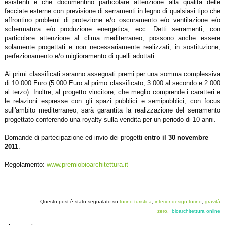
esistenti e che documentino particolare attenzione alla qualità delle
facciate esterne con previsione di serramenti in legno di qualsiasi tipo che
affrontino problemi di protezione e/o oscuramento e/o ventilazione e/o
schermatura e/o produzione energetica, ecc. Detti serramenti, con
particolare attenzione al clima mediterraneo, possono anche essere
solamente progettati e non necessariamente realizzati, in sostituzione,
perfezionamento e/o miglioramento di quelli adottati.
Ai primi classificati saranno assegnati premi per una somma complessiva
di 10.000 Euro (5.000 Euro al primo classificato, 3.000 al secondo e 2.000
al terzo). Inoltre, al progetto vincitore, che meglio comprende i caratteri e
le relazioni espresse con gli spazi pubblici e semipubblici, con focus
sull'ambito mediterraneo, sarà garantita la realizzazione del serramento
progettato conferendo una royalty sulla vendita per un periodo di 10 anni.
Domande di partecipazione ed invio dei progetti
entro il 30 novembre
2011
.
Regolamento:
www.premiobioarchitettura.it
Questo post è stato segnalato su
torino turistica
,
interior design torino
,
gravità
zero
,
bioarchitettura online