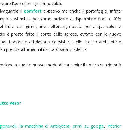
sciare l'uso di energie rinnovabili.
lvaguarda il
comfort
abitativo ma anche il portafoglio, infatti
uppo sostenibile possiamo arrivare a risparmiare fino al 40%
el fatto che gran parte dell'energia usata per acqua calda e
etto è presto fatto il conto dello spreco, evitato con le nuove
lementi sopra citati devono coesistere nello stesso ambiente e
n precise altrimenti il risultato sarà scadente.
ttenzione a questo nuovo modo di concepire il nostro spazio può
utto vero?
agionevoli,
la macchina di Antikytera
,
primi su google
,
Interior