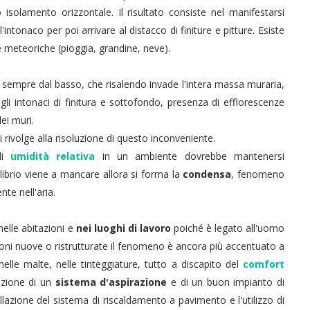
olamento orizzontale. Il risultato consiste nel manifestarsi
l'intonaco per poi arrivare al distacco di finiture e pitture. Esiste
 meteoriche (pioggia, grandine, neve).
si sempre dal basso, che risalendo invade l'intera massa muraria,
gli intonaci di finitura e sottofondo, presenza di efflorescenze
ei muri.
 rivolge alla risoluzione di questo inconveniente.
 di
umidità relativa
in un ambiente dovrebbe mantenersi
ilibrio viene a mancare allora si forma la
condensa
, fenomeno
te nell'aria.
elle abitazioni e
nei luoghi di lavoro
poiché è legato all'uomo
azioni nuove o ristrutturate il fenomeno è ancora più accentuato a
nelle malte, nelle tinteggiature, tutto a discapito del
comfort
lazione di un
sistema d'aspirazione
e di un buon impianto di
tallazione del sistema di riscaldamento a pavimento e l'utilizzo di