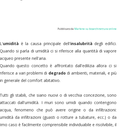
Pubblicato da
Marlene su bioarchitettura online
L'
umidità
è la causa principale dell'
insalubrità
degli edifici.
Quando si parla di umidità ci si riferisce alla quantità di vapore
acqueo presente nell'aria.
Quando questo concetto è affrontato dall'edilizia allora ci si
riferisce a vari problemi di
degrado
di ambienti, materiali, e più
in generale del comfort abitativo.
Tutti gli stabili, che siano nuovi o di vecchia concezione, sono
attaccati dall'umidità. I muri sono umidi quando contengono
acqua, fenomeno che può avere origine o da infiltrazioni:
umidità da infiltrazioni (guasti o rotture a tubature, ecc.) o da
primo caso è facilmente comprensibile individuabile e risolvibile, il