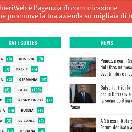
CATEGORIES
NEWS
(6)
(3)
IA
AUSTRIA
Pianezza con il S
del Libro: un mes
(3)
(5)
O
BREXIT
eventi, libri e inc
(2)
(4)
IA
GERMANIA
Bulgaria, trionfa
(3)
(109)
A
ITALIA
crolla Borissov e
la scena politica 
(7)
(7)
O
REGNO UNITO
Paese
(4)
(1)
NIA
RUSSIA
A Stresa il Rotar
(3)
(2)
A
SVIZZERA
Forum dedicato a
(3)
(4)
IA
UCRAINA