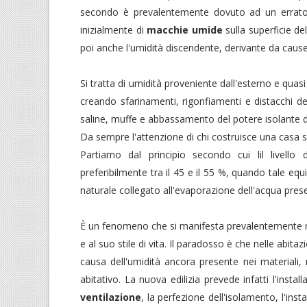
secondo è prevalentemente dovuto ad un errato is
inizialmente di
macchie umide
sulla superficie del
poi anche l'umidità discendente, derivante da cause
Si tratta di umidità proveniente dall'esterno e qua
creando sfarinamenti, rigonfiamenti e distacchi de
saline, muffe e abbassamento del potere isolante d
Da sempre l'attenzione di chi costruisce una casa si
Partiamo dal principio secondo cui lil livello
preferibilmente tra il 45 e il 55 %, quando tale equ
naturale collegato all'evaporazione dell'acqua presen
È un fenomeno che si manifesta prevalentemente n
e al suo stile di vita. Il paradosso è che nelle abit
causa dell'umidità ancora presente nei materiali, 
abitativo. La nuova edilizia prevede infatti l'instal
ventilazione
, la perfezione dell'isolamento, l'ins