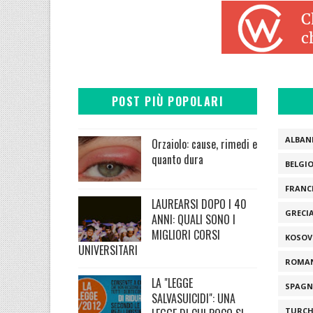
POST PIÙ POPOLARI
ALBAN
Orzaiolo: cause, rimedi e
quanto dura
BELGI
FRANC
LAUREARSI DOPO I 40
GRECI
ANNI: QUALI SONO I
MIGLIORI CORSI
KOSOV
UNIVERSITARI
ROMA
LA "LEGGE
SPAGN
SALVASUICIDI": UNA
TURCH