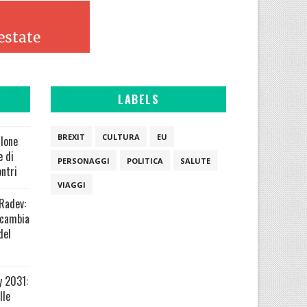
LABELS
BREXIT
CULTURA
EU
alone
e di
PERSONAGGI
POLITICA
SALUTE
ontri
VIAGGI
 Radev:
 cambia
del
y 2031:
lle