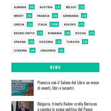
(6)
(3)
(3)
ALBANIA
AUSTRIA
BELGIO
(5)
(2)
(4)
BREXIT
FRANCIA
GERMANIA
(3)
(109)
(7)
GRECIA
ITALIA
KOSOVO
(7)
(4)
(1)
REGNO UNITO
ROMANIA
RUSSIA
(3)
(2)
(3)
SPAGNA
SVIZZERA
TURCHIA
(4)
(5)
UCRAINA
UNGHERIA
NEWS
Pianezza con il Salone del Libro: un mese
di eventi, libri e incontri
Bulgaria, trionfa Radev: crolla Borissov
e cambia la scena politica del Paese