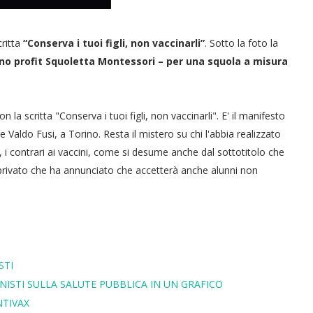
critta
“Conserva i tuoi figli, non vaccinarli”
. Sotto la foto la
no profit Squoletta Montessori – per una squola a misura
a scritta "Conserva i tuoi figli, non vaccinarli". E' il manifesto
le Valdo Fusi, a Torino. Resta il mistero su chi l'abbia realizzato
 i contrari ai vaccini, come si desume anche dal sottotitolo che
o privato che ha annunciato che accetterà anche alunni non
STI
NISTI SULLA SALUTE PUBBLICA IN UN GRAFICO
NTIVAX