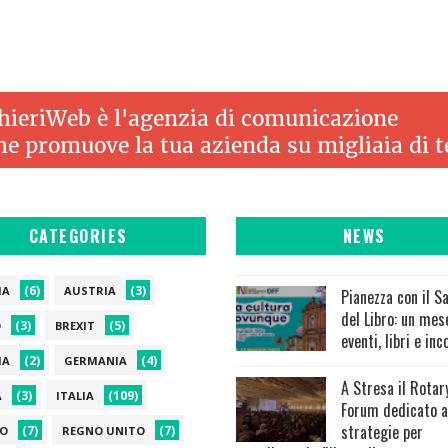
CATEGORIES
NEWS
(6)
(3)
IA
AUSTRIA
Pianezza con il S
del Libro: un mes
(3)
(5)
O
BREXIT
eventi, libri e inc
(2)
(4)
IA
GERMANIA
A Stresa il Rotar
(3)
(109)
A
ITALIA
Forum dedicato a
strategie per
(7)
(7)
O
REGNO UNITO