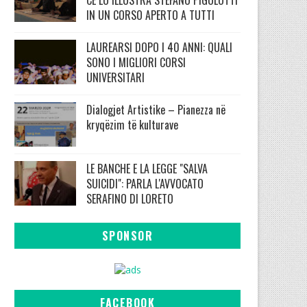
IN UN CORSO APERTO A TUTTI
LAUREARSI DOPO I 40 ANNI: QUALI
SONO I MIGLIORI CORSI
UNIVERSITARI
Dialogjet Artistike – Pianezza në
kryqëzim të kulturave
LE BANCHE E LA LEGGE "SALVA
SUICIDI": PARLA L'AVVOCATO
SERAFINO DI LORETO
SPONSOR
FACEBOOK