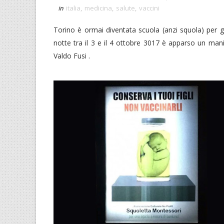
in
italia
,
medicina
,
salute
,
vaccini
Torino è ormai diventata scuola (anzi squola) per gli
notte tra il 3 e il 4 ottobre 3017 è apparso un man
Valdo Fusi .