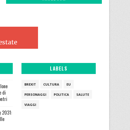
LABELS
BREXIT
CULTURA
EU
alone
e di
PERSONAGGI
POLITICA
SALUTE
ontri
VIAGGI
y 2031:
lle