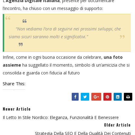
L’
Agenzia Digitale Italiana
, presente per documentare
l’incontro, ha chiuso con un messaggio di supporto:
“Non vediamo l’ora di seguirvi nei prossimi sviluppi, che
siamo sicuri saranno molti e significativi.”
Infine, come in ogni buona occasione da celebrare,
una foto
assieme
ha suggellato il momento, simbolo di un’amicizia che si
consolida e guarda con fiducia al futuro
Share This:
Newer Article
Il Letto In Stile Nordico: Eleganza, Funzionalità E Benessere
Older Article
Strategia Della SEO E Della Qualità Dei Contenuti