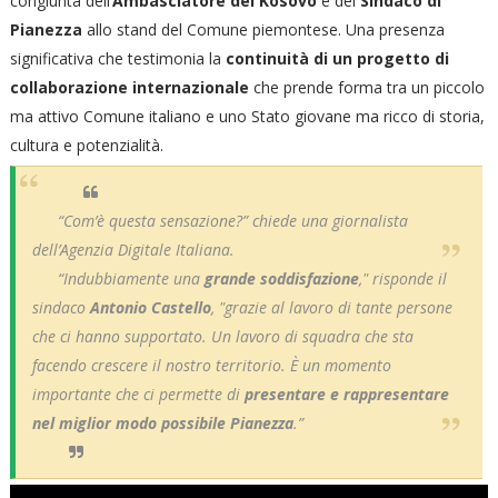
congiunta dell’
Ambasciatore del Kosovo
e del
Sindaco di
Pianezza
allo stand del Comune piemontese. Una presenza
significativa che testimonia la
continuità di un progetto di
collaborazione internazionale
che prende forma tra un piccolo
ma attivo Comune italiano e uno Stato giovane ma ricco di storia,
cultura e potenzialità.
“Com’è questa sensazione?” chiede una giornalista
dell’Agenzia Digitale Italiana.
“Indubbiamente una
grande soddisfazione
," risponde il
sindaco
Antonio Castello
, "grazie al lavoro di tante persone
che ci hanno supportato. Un lavoro di squadra che sta
facendo crescere il nostro territorio. È un momento
importante che ci permette di
presentare e rappresentare
nel miglior modo possibile Pianezza
.”