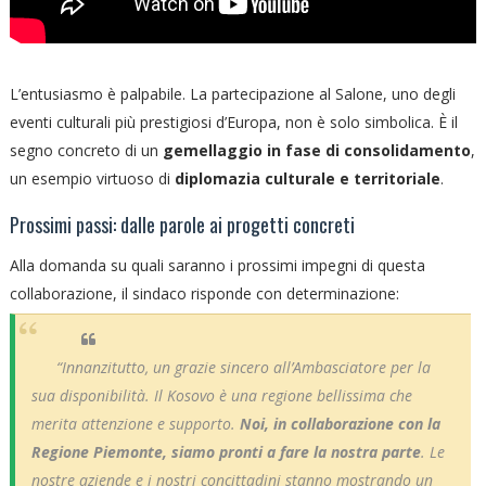
L’entusiasmo è palpabile. La partecipazione al Salone, uno degli
eventi culturali più prestigiosi d’Europa, non è solo simbolica. È il
segno concreto di un
gemellaggio in fase di consolidamento
,
un esempio virtuoso di
diplomazia culturale e territoriale
.
Prossimi passi: dalle parole ai progetti concreti
Alla domanda su quali saranno i prossimi impegni di questa
collaborazione, il sindaco risponde con determinazione:
“Innanzitutto, un grazie sincero all’Ambasciatore per la
sua disponibilità. Il Kosovo è una regione bellissima che
merita attenzione e supporto.
Noi, in collaborazione con la
Regione Piemonte, siamo pronti a fare la nostra parte
. Le
nostre aziende e i nostri concittadini stanno mostrando un