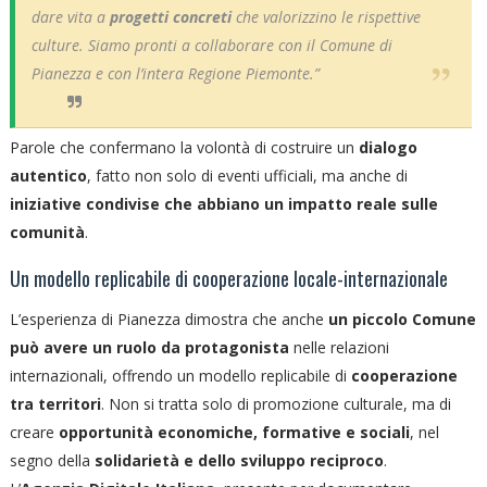
dare vita a
progetti concreti
che valorizzino le rispettive
culture. Siamo pronti a collaborare con il Comune di
Pianezza e con l’intera Regione Piemonte.”
Parole che confermano la volontà di costruire un
dialogo
autentico
, fatto non solo di eventi ufficiali, ma anche di
iniziative condivise che abbiano un impatto reale sulle
comunità
.
Un modello replicabile di cooperazione locale-internazionale
L’esperienza di Pianezza dimostra che anche
un piccolo Comune
può avere un ruolo da protagonista
nelle relazioni
internazionali, offrendo un modello replicabile di
cooperazione
tra territori
. Non si tratta solo di promozione culturale, ma di
creare
opportunità economiche, formative e sociali
, nel
segno della
solidarietà e dello sviluppo reciproco
.