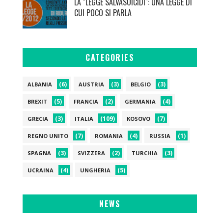
LA "LEGGE SALVASUICIDI": UNA LEGGE DI
CUI POCO SI PARLA
CATEGORIES
(6)
(3)
(3)
ALBANIA
AUSTRIA
BELGIO
(5)
(2)
(4)
BREXIT
FRANCIA
GERMANIA
(3)
(109)
(7)
GRECIA
ITALIA
KOSOVO
(7)
(4)
(1)
REGNO UNITO
ROMANIA
RUSSIA
(3)
(2)
(3)
SPAGNA
SVIZZERA
TURCHIA
(4)
(5)
UCRAINA
UNGHERIA
NEWS