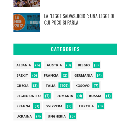
LA "LEGGE SALVASUICIDI": UNA LEGGE DI
CUI POCO SI PARLA
CATEGORIES
(6)
(3)
(3)
ALBANIA
AUSTRIA
BELGIO
(5)
(2)
(4)
BREXIT
FRANCIA
GERMANIA
(3)
(109)
(7)
GRECIA
ITALIA
KOSOVO
(7)
(4)
(1)
REGNO UNITO
ROMANIA
RUSSIA
(3)
(2)
(3)
SPAGNA
SVIZZERA
TURCHIA
(4)
(5)
UCRAINA
UNGHERIA