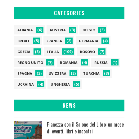
CATEGORIES
(6)
(3)
(3)
ALBANIA
AUSTRIA
BELGIO
(5)
(2)
(4)
BREXIT
FRANCIA
GERMANIA
(3)
(109)
(7)
GRECIA
ITALIA
KOSOVO
(7)
(4)
(1)
REGNO UNITO
ROMANIA
RUSSIA
(3)
(2)
(3)
SPAGNA
SVIZZERA
TURCHIA
(4)
(5)
UCRAINA
UNGHERIA
NEWS
Pianezza con il Salone del Libro: un mese
di eventi, libri e incontri