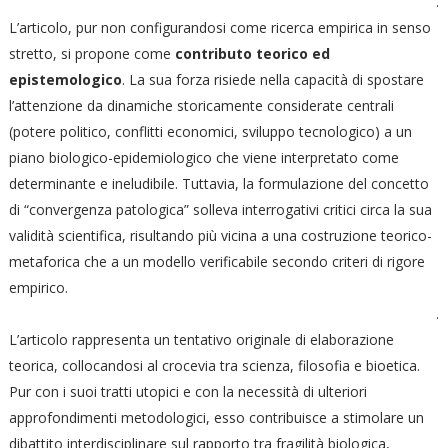
.
L’articolo, pur non configurandosi come ricerca empirica in senso
stretto, si propone come
contributo teorico ed
epistemologico
. La sua forza risiede nella capacità di spostare
l’attenzione da dinamiche storicamente considerate centrali
(potere politico, conflitti economici, sviluppo tecnologico) a un
piano biologico-epidemiologico che viene interpretato come
determinante e ineludibile. Tuttavia, la formulazione del concetto
di “convergenza patologica” solleva interrogativi critici circa la sua
validità scientifica, risultando più vicina a una costruzione teorico-
metaforica che a un modello verificabile secondo criteri di rigore
empirico.
.
L’articolo rappresenta un tentativo originale di elaborazione
teorica, collocandosi al crocevia tra scienza, filosofia e bioetica.
Pur con i suoi tratti utopici e con la necessità di ulteriori
approfondimenti metodologici, esso contribuisce a stimolare un
dibattito interdisciplinare sul rapporto tra fragilità biologica,