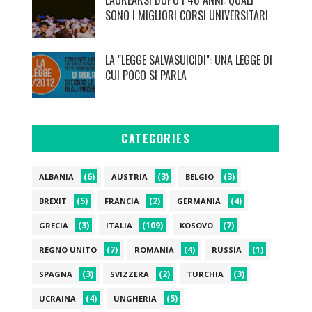
SONO I MIGLIORI CORSI UNIVERSITARI
LA "LEGGE SALVASUICIDI": UNA LEGGE DI
CUI POCO SI PARLA
CATEGORIES
(6)
(3)
(3)
ALBANIA
AUSTRIA
BELGIO
(5)
(2)
(4)
BREXIT
FRANCIA
GERMANIA
(3)
(109)
(7)
GRECIA
ITALIA
KOSOVO
(7)
(4)
(1)
REGNO UNITO
ROMANIA
RUSSIA
(3)
(2)
(3)
SPAGNA
SVIZZERA
TURCHIA
(4)
(5)
UCRAINA
UNGHERIA